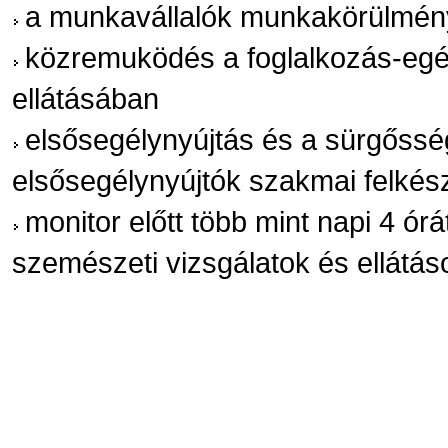
a munkavállalók munkakörülménye
közremuködés a foglalkozás-egész
ellátásában
elsősegélynyújtás és a sürgőssé
elsősegélynyújtók szakmai felké
monitor előtt több mint napi 4 órá
szemészeti vizsgálatok és ellátá