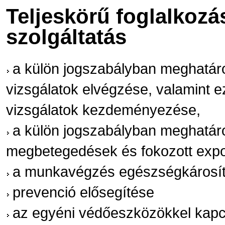
Teljeskörű foglalkozá
szolgáltatás
a külön jogszabályban meghatár
vizsgálatok elvégzése, valamint 
vizsgálatok kezdeményezése,
a külön jogszabályban meghatároz
megbetegedések és fokozott expoz
a munkavégzés egészségkárosító
prevenció elősegítése
az egyéni védőeszközökkel kapc